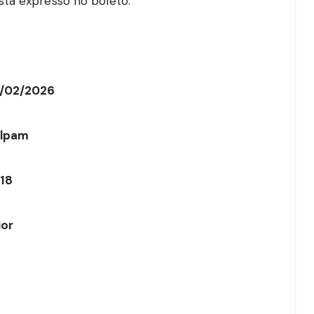
stá expresso no boleto.
02/02/2026
ulpam
,18
ior