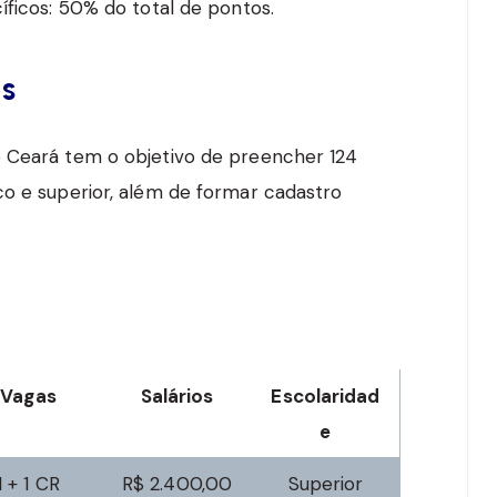
icos: 50% do total de pontos.
os
o Ceará tem o objetivo de preencher 124
co e superior, além de formar cadastro
Vagas
Salários
Escolaridad
e
1 + 1 CR
R$ 2.400,00
Superior