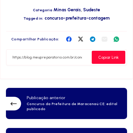
,
Minas Gerais
Sudeste
Categoria
concurso-prefeitura-contagem
Tagged in:
Compartilha
Compartilha
Compartilha
Compartilha
Compar
Compartilhar Publicação:
no
no
no
no
no
Facebook
Twitter
Telegram
Email
Whats
Copiar Link
Publicação anterior
Concurso da Prefeitura de Maracanaú CE: edital
publicado