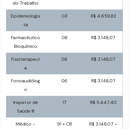
do Trabalho
Epidemiologis
03
R$ 4.659,82
ta
Farmacêutico
08
R$ 3.148,07
Bioquímico
Fisioterapeut
06
R$ 3.148,07
a
Fonoaudiólog
06
R$ 3.148,07
o
Inspetor de
17
R$ 5.447,40
Saúde III
Médico –
91 + CR
R$ 3.148,07 –