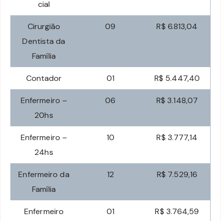
cial
Cirurgião
09
R$ 6.813,04
Dentista da
Família
Contador
01
R$ 5.447,40
Enfermeiro –
06
R$ 3.148,07
20hs
Enfermeiro –
10
R$ 3.777,14
24hs
Enfermeiro da
12
R$ 7.529,16
Família
Enfermeiro
01
R$ 3.764,59