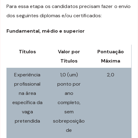
Para essa etapa os candidatos precisam fazer o envio
dos seguintes diplomas e/ou certificados:
Fundamental, médio e superior
Títulos
Valor por
Pontuação
Títulos
Máxima
Experiência
1,0 (um)
2,0
profissional
ponto por
na área
ano
específica da
completo,
vaga
sem
pretendida
sobreposição
de