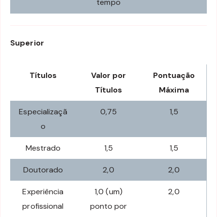
tempo
Superior
Títulos
Valor por
Pontuação
Títulos
Máxima
Especializaçã
0,75
1,5
o
Mestrado
1,5
1,5
Doutorado
2,0
2,0
Experiência
1,0 (um)
2,0
profissional
ponto por