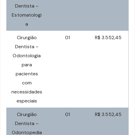
Dentista –
Estomatologi
a
Cirurgião
01
R$ 3.552,45
Dentista –
Odontologia
para
pacientes
com
necessidades
especiais
Cirurgião
01
R$ 3.552,45
Dentista –
Odontopedia