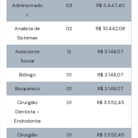
Administrado
03
R$ 5.447,40
r
Analista de
02
R$ 10.442,08
Sistemas
Assistente
12
R$ 3.148,07
Social
Biólogo
01
R$ 3.148,07
Bioquímico
01
R$ 3.148,07
Cirurgião
01
R$ 3.552,45
Dentista –
Endodontia
Cirurgião
01
R$ 3.552,45