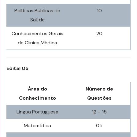
Políticas Publicas de
10
Saúde
Conhecimentos Gerais
20
de Clinica Médica
Edital 05
Área do
Número de
Conhecimento
Questões
Língua Portuguesa
12 – 15
Matemática
05