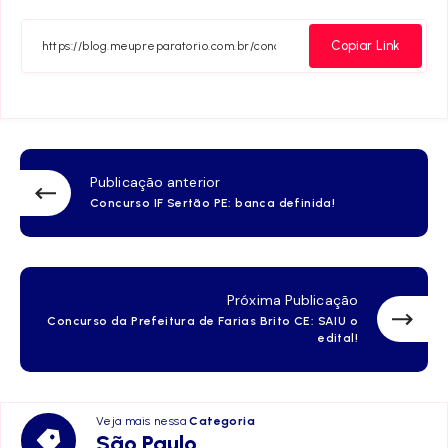
no
no
no
no
no
Facebook
Twitter
Telegram
Email
Whats
Copiar Link
Publicação anterior
Concurso IF Sertão PE: banca definida!
Próxima Publicação
Concurso da Prefeitura de Farias Brito CE: SAIU o
edital!
Veja mais nessa
Categoria
São
São Paulo