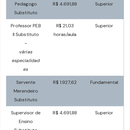
Pedagogo
R$ 4.691,88
Superior
Substituto
Professor PEB
R$ 21,03
Superior
II Substituto
horas/aula
–
várias
especialidad
es
Servente
R$ 1.927,62
Fundamental
Merendeiro
Substituto
Supervisor de
R$ 4.691,88
Superior
Ensino