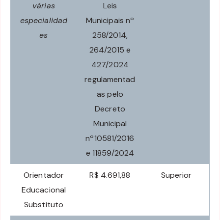
várias
Leis
especialidad
Municipais nº
es
258/2014,
264/2015 e
427/2024
regulamentad
as pelo
Decreto
Municipal
nº10581/2016
e 11859/2024
Orientador
R$ 4.691,88
Superior
Educacional
Substituto