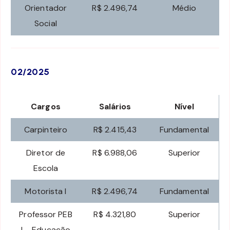
Orientador
R$ 2.496,74
Médio
Social
02/2025
Cargos
Salários
Nível
Carpinteiro
R$ 2.415,43
Fundamental
Diretor de
R$ 6.988,06
Superior
Escola
Motorista I
R$ 2.496,74
Fundamental
Professor PEB
R$ 4.321,80
Superior
I – Educação