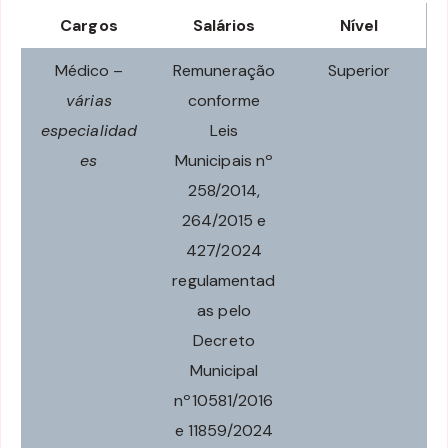
Cargos
Salários
Nível
Médico –
Remuneração
Superior
várias
conforme
especialidad
Leis
es
Municipais nº
258/2014,
264/2015 e
427/2024
regulamentad
as pelo
Decreto
Municipal
nº10581/2016
e 11859/2024