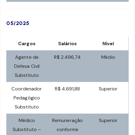
05/2025
Cargos
Salários
Nível
Agente de
R$ 2.496,74
Médio
Defesa Civil
Substituto
Coordenador
R$ 4.691,88
Superior
Pedagógico
Substituto
Médico
Remuneração
Superior
Substituto –
conforme