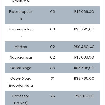
Ambiental
Fisioterapeut
03
R$3.036,00
a
Fonoaudiólog
03
R$3.795,00
o
Médico
02
R$9.460,40
Nutricionista
02
R$3.036,00
Odontólogo
05
R$3.795,00
Odontólogo
01
R$3.795,00
Endodontista
Professor
76
R$2.433,88
(
vários
)