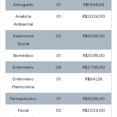
Advogado
01
R$1.949,34
Analista
01
R$2.024,00
Ambiental
Assistente
02
R$3.036,00
Social
Biomédico
01
R$3.036,00
Enfermeiro
06
R$3.795,00
Enfermeiro
01
R$641,26
Plantonista
Farmacêutico
01
R$3.036,00
Fiscal
02
R$2.024,00