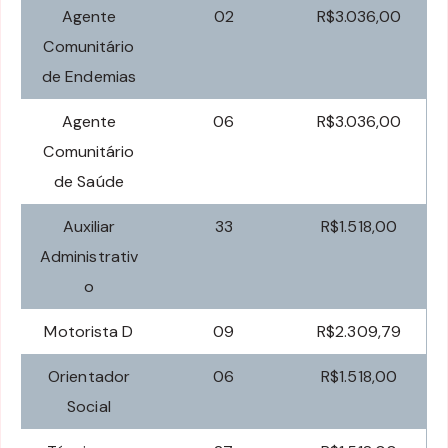
Agente
02
R$3.036,00
Comunitário
de Endemias
Agente
06
R$3.036,00
Comunitário
de Saúde
Auxiliar
33
R$1.518,00
Administrativ
o
Motorista D
09
R$2.309,79
Orientador
06
R$1.518,00
Social