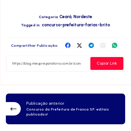
,
Ceará
Nordeste
Categoria
concurso-prefeitura-farias-brito
Tagged in:
Compartilha
Compartilha
Compartilha
Compartilha
Compar
Compartilhar Publicação:
no
no
no
no
no
Facebook
Twitter
Telegram
Email
Whats
Copiar Link
Publicação anterior
Concurso da Prefeitura de Franca SP: editais
publicados!