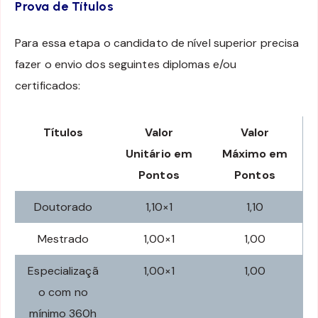
Prova de Títulos
Para essa etapa o candidato de nível superior precisa
fazer o envio dos seguintes diplomas e/ou
certificados:
Títulos
Valor
Valor
Unitário em
Máximo em
Pontos
Pontos
Doutorado
1,10×1
1,10
Mestrado
1,00×1
1,00
Especializaçã
1,00×1
1,00
o com no
mínimo 360h