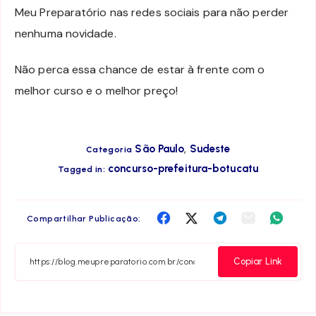
Meu Preparatório nas redes sociais para não perder
nenhuma novidade.
Não perca essa chance de estar à frente com o
melhor curso e o melhor preço!
,
São Paulo
Sudeste
Categoria
concurso-prefeitura-botucatu
Tagged in:
Compartilha
Compartilha
Compartilha
Compartilha
Compar
Compartilhar Publicação:
no
no
no
no
no
Facebook
Twitter
Telegram
Email
Whats
Copiar Link