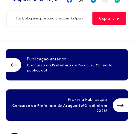
Compartilhar Publicação:
no
no
no
no
no
Facebook
Twitter
Telegram
Email
Whats
Copiar Link
Publicação anterior
Concurso da Prefeitura de Paracuru CE: edital
publicado!
Próxima Publicação
Concurso da Prefeitura de Araguari MG: edital em
2026!