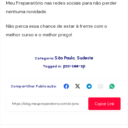
Meu Preparatório nas redes sociais para não perder
nenhuma novidade.
Não perca essa chance de estar à frente com o
melhor curso e o melhor preço!
,
São Paulo
Sudeste
Categoria
pss-see-sp
Tagged in:
Compartilha
Compartilha
Compartilha
Compartilha
Compar
Compartilhar Publicação:
no
no
no
no
no
Facebook
Twitter
Telegram
Email
Whats
Copiar Link