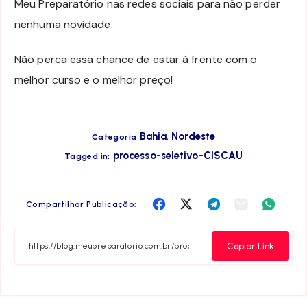
Meu Preparatório nas redes sociais para não perder
nenhuma novidade.
Não perca essa chance de estar à frente com o
melhor curso e o melhor preço!
,
Bahia
Nordeste
Categoria
processo-seletivo-CISCAU
Tagged in:
Compartilha
Compartilha
Compartilha
Compartilha
Compar
Compartilhar Publicação:
no
no
no
no
no
Facebook
Twitter
Telegram
Email
Whats
Copiar Link