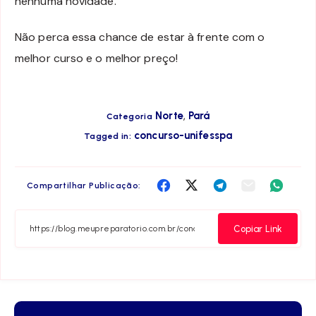
nenhuma novidade.
Não perca essa chance de estar à frente com o
melhor curso e o melhor preço!
,
Norte
Pará
Categoria
concurso-unifesspa
Tagged in:
Compartilha
Compartilha
Compartilha
Compartilha
Compar
Compartilhar Publicação:
no
no
no
no
no
Facebook
Twitter
Telegram
Email
Whats
Copiar Link