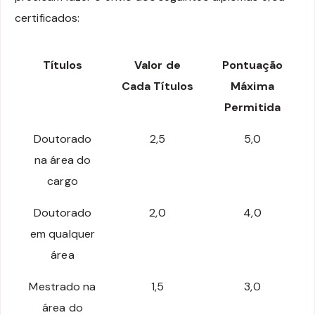
certificados:
Títulos
Valor de
Pontuação
Cada Títulos
Máxima
Permitida
Doutorado
2,5
5,0
na área do
cargo
Doutorado
2,0
4,0
em qualquer
área
Mestrado na
1,5
3,0
área do