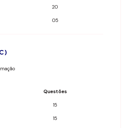
20
05
 C)
ormação
Questões
15
15