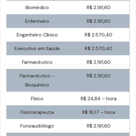
Biomédico
R$ 2.181,60
Enfermeiro
R$ 2.181,60
Engenheiro Clínico
R$ 2.570,40
Executivo em Saúde
R$ 2.570,40
Farmacêutico
R$ 2.181,60
Farmacêutico –
R$ 2.181,60
Bioquímico
Físico
R$ 24,84 – hora
Fisioterapeuta
R$ 16,17 – hora
Fonoaudiólogo
R$ 2.181,60