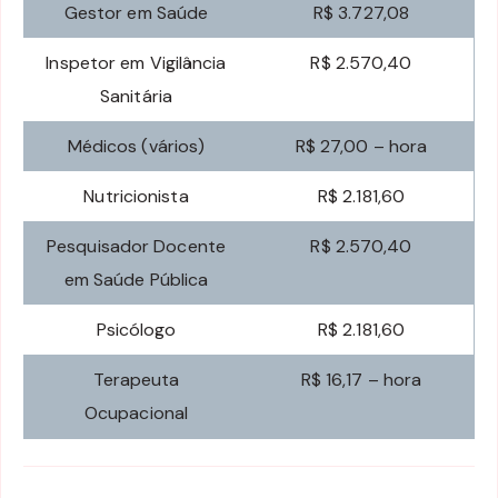
Gestor em Saúde
R$ 3.727,08
Inspetor em Vigilância
R$ 2.570,40
Sanitária
Médicos (vários)
R$ 27,00 – hora
Nutricionista
R$ 2.181,60
Pesquisador Docente
R$ 2.570,40
em Saúde Pública
Psicólogo
R$ 2.181,60
Terapeuta
R$ 16,17 – hora
Ocupacional