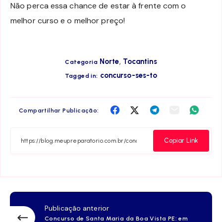
Não perca essa chance de estar à frente com o
melhor curso e o melhor preço!
,
Norte
Tocantins
Categoria
concurso-ses-to
Tagged in:
Compartilha
Compartilha
Compartilha
Compartilha
Compar
Compartilhar Publicação:
no
no
no
no
no
Facebook
Twitter
Telegram
Email
Whats
Copiar Link
Publicação anterior
Concurso de Santa Maria da Boa Vista PE: em