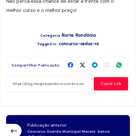
Não perca essa chance de estar à frente com o
melhor curso e o melhor preço!
,
Norte
Rondônia
Categoria
concurso-seduc-ro
Tagged in:
Compartilha
Compartilha
Compartilha
Compartilha
Compar
Compartilhar Publicação:
no
no
no
no
no
Facebook
Twitter
Telegram
Email
Whats
Copiar Link
Publicação anterior
Concurso Guarda Municipal Maceió: banca