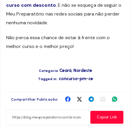
curso com desconto
. E não se esqueça de seguir o
Meu Preparatório nas redes sociais para não perder
nenhuma novidade.
Não perca essa chance de estar à frente com o
melhor curso e o melhor preço!
,
Ceará
Nordeste
Categoria
concurso-pm-ce
Tagged in:
Compartilha
Compartilha
Compartilha
Compartilha
Compar
Compartilhar Publicação:
no
no
no
no
no
Facebook
Twitter
Telegram
Email
Whats
Copiar Link