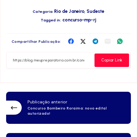
,
Rio de Janeiro
Sudeste
Categoria
concurso-mp-rj
Tagged in:
Compartilha
Compartilha
Compartilha
Compartilha
Compar
Compartilhar Publicação:
no
no
no
no
no
Facebook
Twitter
Telegram
Email
Whats
Copiar Link
Publicação anterior
Concurso Bombeiro Roraima: novo edital
autorizado!