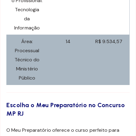
o Profissional:
Tecnologia
da
Informação
Área:
14
R$ 9.534,57
Processual
Técnico do
Ministério
Público
Escolha o Meu Preparatório no Concurso
MP RJ
O Meu Preparatório oferece o curso perfeito para