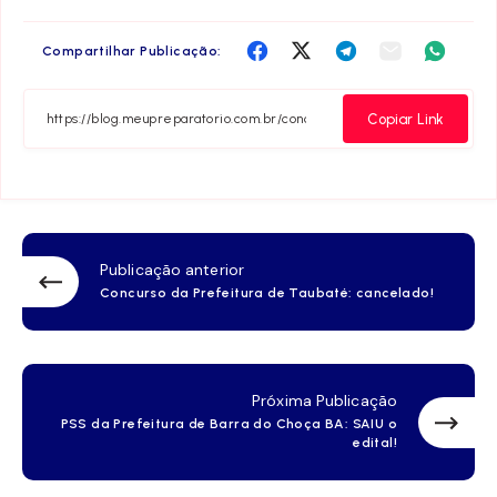
Compartilha
Compartilha
Compartilha
Compartilha
Compar
Compartilhar Publicação:
no
no
no
no
no
Facebook
Twitter
Telegram
Email
Whats
Copiar Link
Publicação anterior
Concurso da Prefeitura de Taubaté: cancelado!
Próxima Publicação
PSS da Prefeitura de Barra do Choça BA: SAIU o
edital!