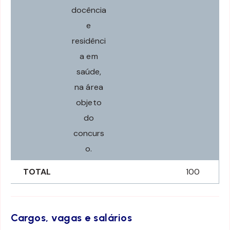
docência
e
residênci
a em
saúde,
na área
objeto
do
concurs
o.
TOTAL
100
Cargos, vagas e salários