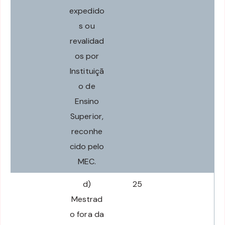
expedido
s ou
revalidad
os por
Instituiçã
o de
Ensino
Superior,
reconhe
cido pelo
MEC.
d)
25
Mestrad
o fora da