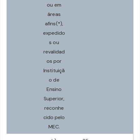
ou em
áreas
afins(*),
expedido
s ou
revalidad
os por
Instituiçã
o de
Ensino
Superior,
reconhe
cido pelo
MEC.