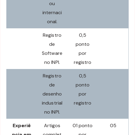
ou
internaci
onal.
Registro
0,5
de
ponto
Software
por
no INPI.
registro
Registro
0,5
de
ponto
desenho
por
industrial
registro
no INPI.
Experiê
Artigos
01 ponto
05
ncia em
complet
por