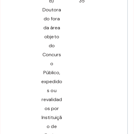
b)
35
Doutora
do fora
da área
objeto
do
Concurs
o
Público,
expedido
s ou
revalidad
os por
Instituiçã
o de