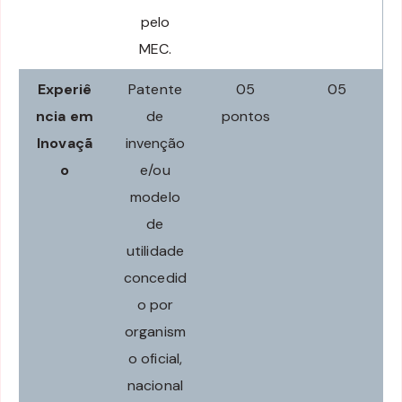
pelo
MEC.
Experiê
Patente
05
05
ncia em
de
pontos
Inovaçã
invenção
o
e/ou
modelo
de
utilidade
concedid
o por
organism
o oficial,
nacional