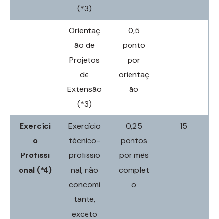
(*3)
Orientaç
0,5
ão de
ponto
Projetos
por
de
orientaç
Extensão
ão
(*3)
Exercíci
Exercício
0,25
15
o
técnico-
pontos
Profissi
profissio
por mês
onal (*4)
nal, não
complet
concomi
o
tante,
exceto