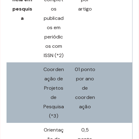
pesquis
os
artigo
a
publicad
os em
periódic
os com
ISSN (*2)
Coorden
01 ponto
ação de
por ano
Projetos
de
de
coorden
Pesquisa
ação
(*3)
Orientaç
0,5