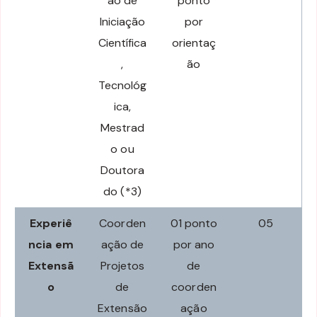
ão de
ponto
Iniciação
por
Científica
orientaç
,
ão
Tecnológ
ica,
Mestrad
o ou
Doutora
do (*3)
Experiê
Coorden
01 ponto
05
ncia em
ação de
por ano
Extensã
Projetos
de
o
de
coorden
Extensão
ação