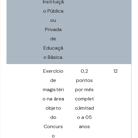
Instituiçã
o Pública
ou
Privada
de
Educaçã
o Básica.
Exercício
0,2
12
de
pontos
magistéri
por mês
o na área
complet
objeto
o,limitad
do
o a 05
Concurs
anos
o