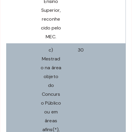
Ensino
Superior,
reconhe
cido pelo
MEC.
c)
30
Mestrad
o na área
objeto
do
Concurs
o Público
ou em
áreas
afins(*),