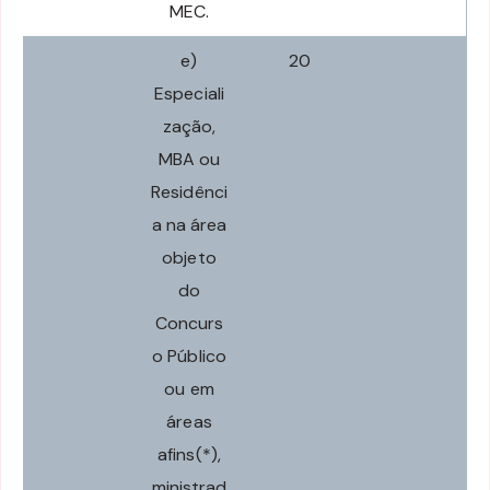
MEC.
e)
20
Especiali
zação,
MBA ou
Residênci
a na área
objeto
do
Concurs
o Público
ou em
áreas
afins(*),
ministrad