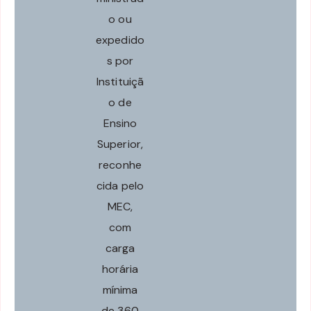
o ou
expedido
s por
Instituiçã
o de
Ensino
Superior,
reconhe
cida pelo
MEC,
com
carga
horária
mínima
de 360