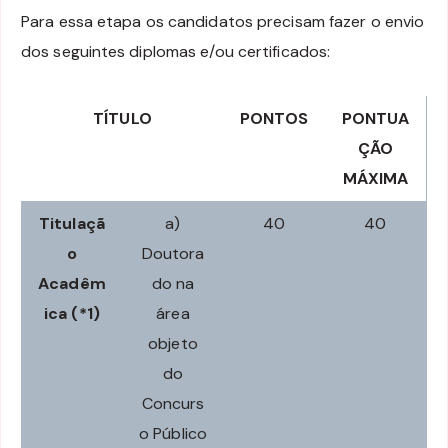
Para essa etapa os candidatos precisam fazer o envio
dos seguintes diplomas e/ou certificados:
TÍTULO
PONTOS
PONTUA
ÇÃO
MÁXIMA
Titulaçã
a)
40
40
o
Doutora
Acadêm
do na
ica (*1)
área
objeto
do
Concurs
o Público