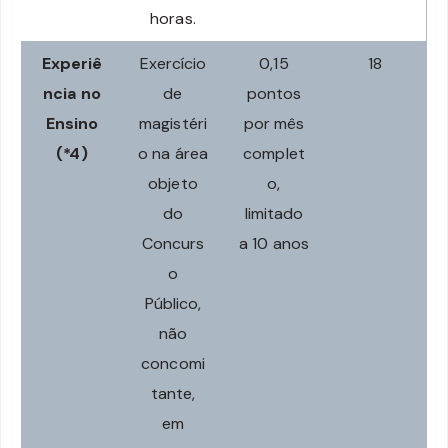
horas.
Experiê
Exercício
0,15
18
ncia no
de
pontos
Ensino
magistéri
por mês
(*4)
o na área
complet
objeto
o,
do
limitado
Concurs
a 10 anos
o
Público,
não
concomi
tante,
em