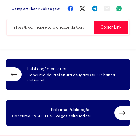
Compartilha
Compartilha
Compartilha
Compartilha
Compar
Compartilhar Publicação:
no
no
no
no
no
Facebook
Twitter
Telegram
Email
Whats
Copiar Link
Publicação anterior
Concurso da Prefeitura de Igarassu PE: banca
definida!
Próxima Publicação
Concurso PM AL: 1.060 vagas solicitadas!