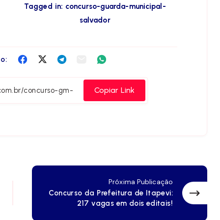
Tagged in:
concurso-guarda-municipal-
salvador
Compartilha
Compartilha
Compartilha
Compartilha
Compartilha
o:
no
no
no
no
no
Facebook
Twitter
Telegram
Email
Whatsapp
Copiar Link
Próxima Publicação
Concurso da Prefeitura de Itapevi:
217 vagas em dois editais!