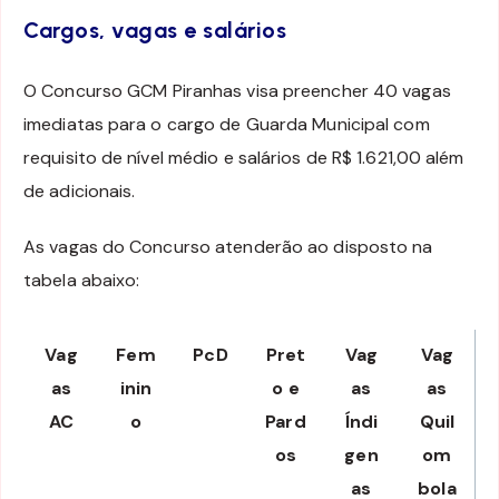
Cargos, vagas e salários
O Concurso GCM Piranhas visa preencher 40 vagas
imediatas para o cargo de Guarda Municipal com
requisito de nível médio e salários de R$ 1.621,00 além
de adicionais.
As vagas do Concurso atenderão ao disposto na
tabela abaixo:
Vag
Fem
PcD
Pret
Vag
Vag
as
inin
o e
as
as
AC
o
Pard
Índi
Quil
os
gen
om
as
bola