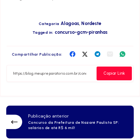
,
Alagoas
Nordeste
Categoria
concurso-gcm-piranhas
Tagged in:
Compartilha
Compartilha
Compartilha
Compartilha
Compar
Compartilhar Publicação:
no
no
no
no
no
Facebook
Twitter
Telegram
Email
Whats
Copiar Link
Publicação anterior
Concurso da Prefeitura de Nazaré Paulista SP:
salários de até R$ 6 mil!