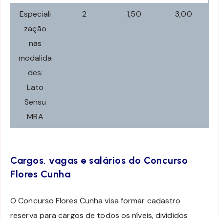
Especiali
2
1,50
3,00
zação
nas
modalida
des:
Lato
Sensu
MBA
Cargos, vagas e salários do Concurso
Flores Cunha
O Concurso Flores Cunha visa formar cadastro
reserva para cargos de todos os níveis, divididos