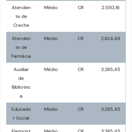
Atenden
Médio
CR
2.550,16
te de
Creche
Atenden
Médio
CR
2.824,49
te de
Farmácia
Auxiliar
Médio
CR
3.285,45
de
Bibliotec
a
Educado
Médio
CR
3.285,45
r Social
Eletricist
Médio
CR
3.285,45