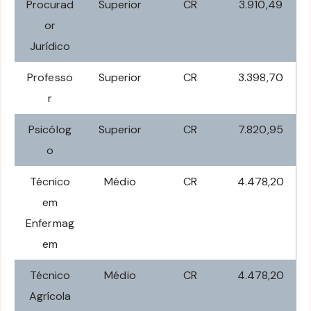
Procurad
Superior
CR
3.910,49
or
Jurídico
Professo
Superior
CR
3.398,70
r
Psicólog
Superior
CR
7.820,95
o
Técnico
Médio
CR
4.478,20
em
Enfermag
em
Técnico
Médio
CR
4.478,20
Agrícola