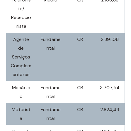
ta/
Recepcio
nista
Agente
Fundame
CR
2.391,06
de
ntal
Serviços
Complem
entares
Mecânic
Fundame
CR
3.707,54
o
ntal
Motorist
Fundame
CR
2.824,49
a
ntal