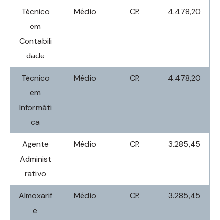
Técnico
Médio
CR
4.478,20
em
Contabili
dade
Técnico
Médio
CR
4.478,20
em
Informáti
ca
Agente
Médio
CR
3.285,45
Administ
rativo
Almoxarif
Médio
CR
3.285,45
e