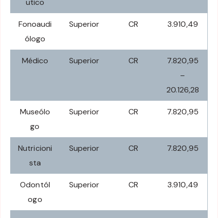
utico
Fonoaudi
Superior
CR
3.910,49
ólogo
Médico
Superior
CR
7.820,95
–
20.126,28
Museólo
Superior
CR
7.820,95
go
Nutricioni
Superior
CR
7.820,95
sta
Odontól
Superior
CR
3.910,49
ogo