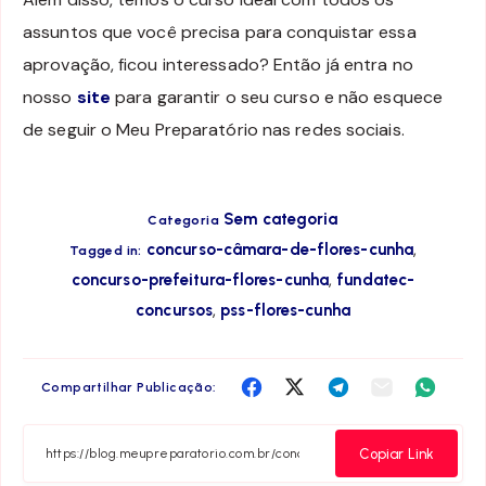
assuntos que você precisa para conquistar essa
aprovação, ficou interessado? Então já entra no
nosso
site
para garantir o seu curso e não esquece
de seguir o Meu Preparatório nas redes sociais.
Sem categoria
Categoria
,
concurso-câmara-de-flores-cunha
Tagged in:
,
concurso-prefeitura-flores-cunha
fundatec-
,
concursos
pss-flores-cunha
Compartilha
Compartilha
Compartilha
Compartilha
Compar
Compartilhar Publicação:
no
no
no
no
no
Facebook
Twitter
Telegram
Email
Whats
Copiar Link