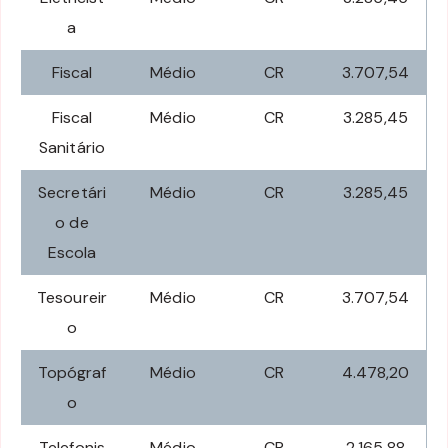
a
Fiscal
Médio
CR
3.707,54
Fiscal
Médio
CR
3.285,45
Sanitário
Secretári
Médio
CR
3.285,45
o de
Escola
Tesoureir
Médio
CR
3.707,54
o
Topógraf
Médio
CR
4.478,20
o
Telefonis
Médio
CR
2.165,88