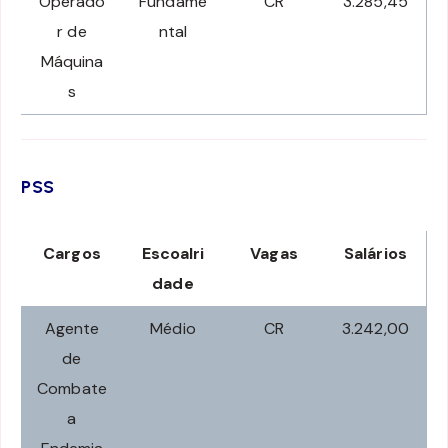
Operado
Fundame
CR
3.285,45
r de
ntal
Máquina
s
PSS
Cargos
Escoalri
Vagas
Salários
dade
Agente
Médio
CR
3.242,00
de
Combate
a