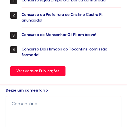
Concurso Água Limpa GO: banca contratada!
1
Concurso da Prefeitura de Cristino Castro PI:
2
anunciado!
Concurso de Monsenhor Gil PI: em breve!
3
Concurso Dois Irmãos do Tocantins: comissão
4
formada!
Ver todas as Publicações
Deixe um comentário