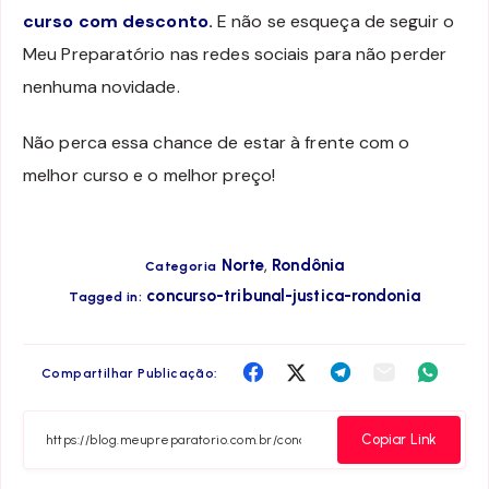
curso com desconto
.
E não se esqueça de seguir o
Meu Preparatório nas redes sociais para não perder
nenhuma novidade.
Não perca essa chance de estar à frente com o
melhor curso e o melhor preço!
,
Norte
Rondônia
Categoria
concurso-tribunal-justica-rondonia
Tagged in:
Compartilha
Compartilha
Compartilha
Compartilha
Compar
Compartilhar Publicação:
no
no
no
no
no
Facebook
Twitter
Telegram
Email
Whats
Copiar Link