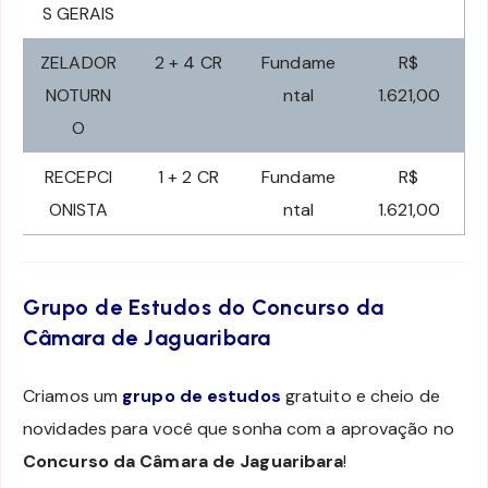
S GERAIS
ZELADOR
2 + 4 CR
Fundame
R$
NOTURN
ntal
1.621,00
O
RECEPCI
1 + 2 CR
Fundame
R$
ONISTA
ntal
1.621,00
Grupo de Estudos do Concurso da
Câmara de Jaguaribara
Criamos um
grupo de estudos
gratuito e cheio de
novidades para você que sonha com a aprovação no
Concurso da Câmara de Jaguaribara
!