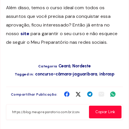
Além disso, temos o curso ideal com todos os
assuntos que você precisa para conquistar essa
aprovação, ficou interessado? Então já entra no
nosso
site
para garantir o seu curso e não esquece
de seguir o Meu Preparatório nas redes sociais.
,
Ceará
Nordeste
Categoria
,
concurso-câmara-jaguaribara
inbrasp
Tagged in:
Compartilha
Compartilha
Compartilha
Compartilha
Compar
Compartilhar Publicação:
no
no
no
no
no
Facebook
Twitter
Telegram
Email
Whats
Copiar Link