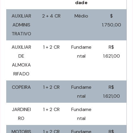
dade
AUXILIAR
2 + 4 CR
Médio
$
ADMINIS
1.750,00
TRATIVO
AUXILIAR
1 + 2 CR
Fundame
R$
DE
ntal
1.621,00
ALMOXA
RIFADO
COPEIRA
1 + 2 CR
Fundame
R$
ntal
1.621,00
JARDINEI
1 + 2 CR
Fundame
RO
ntal
MOTORIS
1 + 2 CR
Fundame
R$