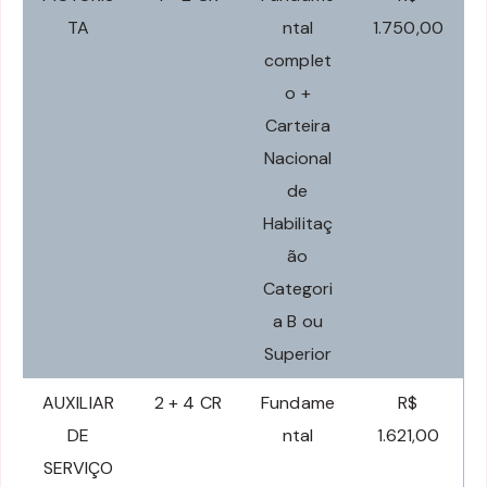
TA
ntal
1.750,00
complet
o +
Carteira
Nacional
de
Habilitaç
ão
Categori
a B ou
Superior
AUXILIAR
2 + 4 CR
Fundame
R$
DE
ntal
1.621,00
SERVIÇO