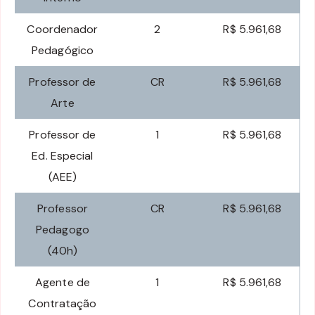
Coordenador
2
R$ 5.961,68
Pedagógico
Professor de
CR
R$ 5.961,68
Arte
Professor de
1
R$ 5.961,68
Ed. Especial
(AEE)
Professor
CR
R$ 5.961,68
Pedagogo
(40h)
Agente de
1
R$ 5.961,68
Contratação