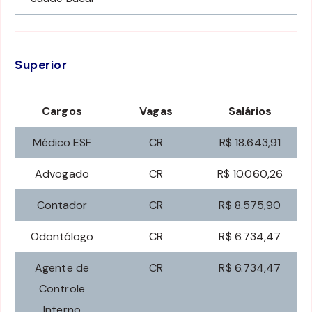
Superior
Cargos
Vagas
Salários
Médico ESF
CR
R$ 18.643,91
Advogado
CR
R$ 10.060,26
Contador
CR
R$ 8.575,90
Odontólogo
CR
R$ 6.734,47
Agente de
CR
R$ 6.734,47
Controle
Interno