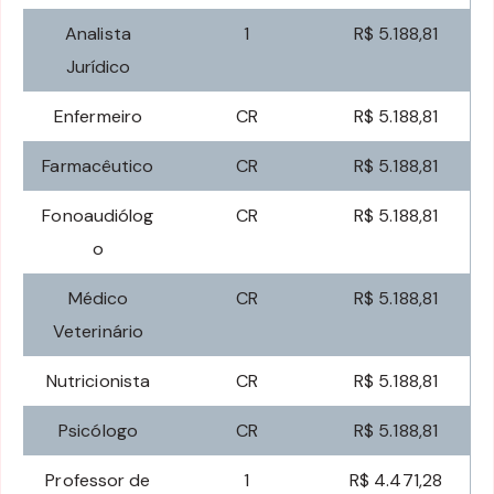
Analista
1
R$ 5.188,81
Jurídico
Enfermeiro
CR
R$ 5.188,81
Farmacêutico
CR
R$ 5.188,81
Fonoaudiólog
CR
R$ 5.188,81
o
Médico
CR
R$ 5.188,81
Veterinário
Nutricionista
CR
R$ 5.188,81
Psicólogo
CR
R$ 5.188,81
Professor de
1
R$ 4.471,28