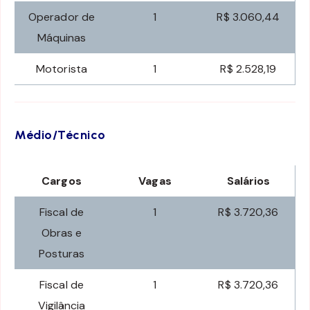
Operador de
1
R$ 3.060,44
Máquinas
Motorista
1
R$ 2.528,19
Médio/Técnico
Cargos
Vagas
Salários
Fiscal de
1
R$ 3.720,36
Obras e
Posturas
Fiscal de
1
R$ 3.720,36
Vigilância