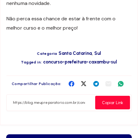
nenhuma novidade.
Não perca essa chance de estar à frente com o
melhor curso e o melhor preço!
,
Santa Catarina
Sul
Categoria
concurso-prefeitura-caxambu-sul
Tagged in:
Compartilha
Compartilha
Compartilha
Compartilha
Compar
Compartilhar Publicação:
no
no
no
no
no
Facebook
Twitter
Telegram
Email
Whats
Copiar Link