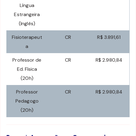
Língua
Estrangeira
(Inglês)
Fisioterapeut
CR
R$ 3.891,61
a
Professor de
CR
R$ 2.980,84
Ed. Física
(20h)
Professor
CR
R$ 2.980,84
Pedagogo
(20h)