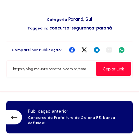
,
Paraná
Sul
Categoria
concurso-segurança-paraná
Tagged in:
Compartilha
Compartilha
Compartilha
Compartilha
Compar
Compartilhar Publicação:
no
no
no
no
no
Facebook
Twitter
Telegram
Email
Whats
Copiar Link
Publicação anterior
Concurso da Prefeitura de Goiana PE: banca
definida!