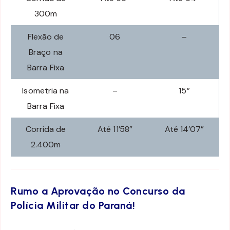
300m
Flexão de
06
–
Braço na
Barra Fixa
Isometria na
–
15”
Barra Fixa
Corrida de
Até 11’58”
Até 14’07”
2.400m
Rumo a Aprovação no Concurso da
Polícia Militar do Paraná!