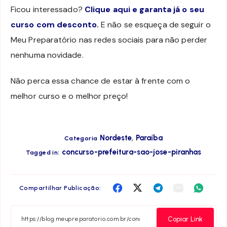
Ficou interessado?
Clique aqui e garanta já o seu
curso com desconto
.
E não se esqueça de seguir o
Meu Preparatório nas redes sociais para não perder
nenhuma novidade.
Não perca essa chance de estar à frente com o
melhor curso e o melhor preço!
,
Nordeste
Paraíba
Categoria
concurso-prefeitura-sao-jose-piranhas
Tagged in:
Compartilha
Compartilha
Compartilha
Compartilha
Compar
Compartilhar Publicação:
no
no
no
no
no
Facebook
Twitter
Telegram
Email
Whats
Copiar Link