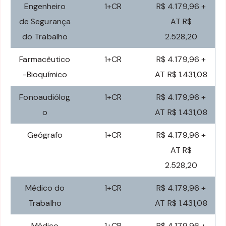
Engenheiro
1+CR
R$ 4.179,96 +
de Segurança
AT R$
do Trabalho
2.528,20
Farmacêutico
1+CR
R$ 4.179,96 +
-Bioquímico
AT R$ 1.431,08
Fonoaudiólog
1+CR
R$ 4.179,96 +
o
AT R$ 1.431,08
Geógrafo
1+CR
R$ 4.179,96 +
AT R$
2.528,20
Médico do
1+CR
R$ 4.179,96 +
Trabalho
AT R$ 1.431,08
Médico
1+CR
R$ 4.179,96 +