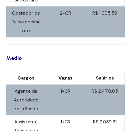
Operador de
2+CR
R$ 1.605,59
Teleatendime
nto
Médio
Cargos
Vagas
Salários
Agente da
1+CR
R$ 2.470,05
Autoridade
de Trânsito
Assistente
1+CR
R$ 2.039,31
Técnico de