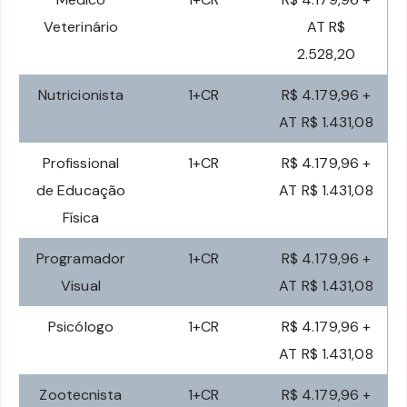
Veterinário
AT R$
2.528,20
Nutricionista
1+CR
R$ 4.179,96 +
AT R$ 1.431,08
Profissional
1+CR
R$ 4.179,96 +
de Educação
AT R$ 1.431,08
Física
Programador
1+CR
R$ 4.179,96 +
Visual
AT R$ 1.431,08
Psicólogo
1+CR
R$ 4.179,96 +
AT R$ 1.431,08
Zootecnista
1+CR
R$ 4.179,96 +