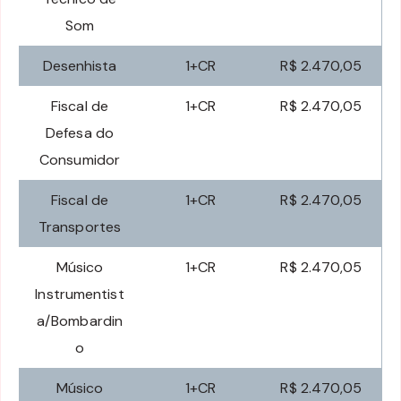
Som
Desenhista
1+CR
R$ 2.470,05
Fiscal de
1+CR
R$ 2.470,05
Defesa do
Consumidor
Fiscal de
1+CR
R$ 2.470,05
Transportes
Músico
1+CR
R$ 2.470,05
Instrumentist
a/Bombardin
o
Músico
1+CR
R$ 2.470,05