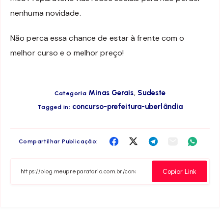
nenhuma novidade.
Não perca essa chance de estar à frente com o
melhor curso e o melhor preço!
,
Minas Gerais
Sudeste
Categoria
concurso-prefeitura-uberlândia
Tagged in:
Compartilha
Compartilha
Compartilha
Compartilha
Compar
Compartilhar Publicação:
no
no
no
no
no
Facebook
Twitter
Telegram
Email
Whats
Copiar Link