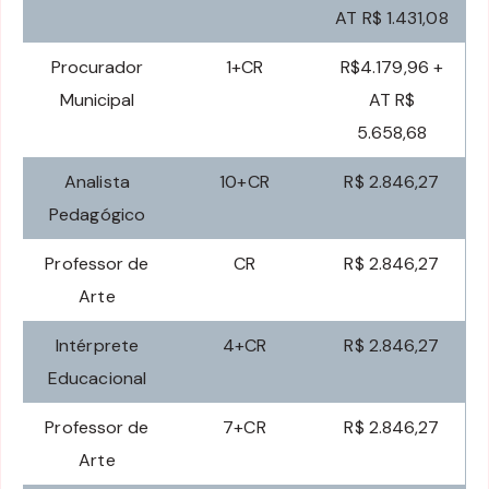
AT R$ 1.431,08
Procurador
1+CR
R$4.179,96 +
Municipal
AT R$
5.658,68
Analista
10+CR
R$ 2.846,27
Pedagógico
Professor de
CR
R$ 2.846,27
Arte
Intérprete
4+CR
R$ 2.846,27
Educacional
Professor de
7+CR
R$ 2.846,27
Arte