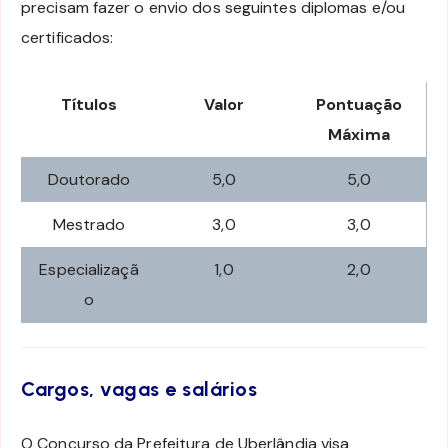
precisam fazer o envio dos seguintes diplomas e/ou
certificados:
Títulos
Valor
Pontuação
Máxima
Doutorado
5,0
5,0
Mestrado
3,0
3,0
Especializaçã
1,0
2,0
o
Cargos, vagas e salários
O Concurso da Prefeitura de Uberlândia visa