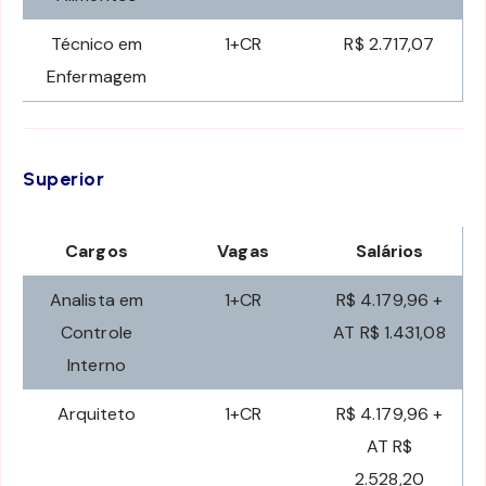
Técnico em
1+CR
R$ 2.717,07
Enfermagem
Superior
Cargos
Vagas
Salários
Analista em
1+CR
R$ 4.179,96 +
Controle
AT R$ 1.431,08
Interno
Arquiteto
1+CR
R$ 4.179,96 +
AT R$
2.528,20