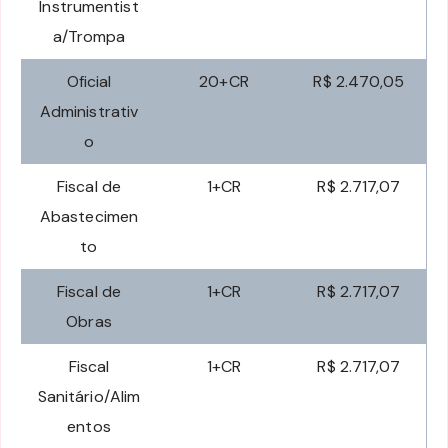
Instrumentist
a/Trompa
Oficial
20+CR
R$ 2.470,05
Administrativ
o
Fiscal de
1+CR
R$ 2.717,07
Abastecimen
to
Fiscal de
1+CR
R$ 2.717,07
Obras
Fiscal
1+CR
R$ 2.717,07
Sanitário/Alim
entos