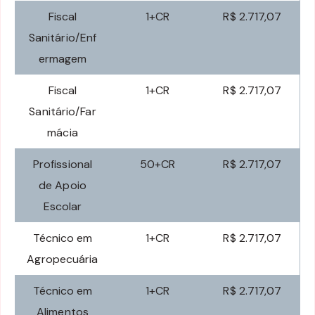
Fiscal
1+CR
R$ 2.717,07
Sanitário/Enf
ermagem
Fiscal
1+CR
R$ 2.717,07
Sanitário/Far
mácia
Profissional
50+CR
R$ 2.717,07
de Apoio
Escolar
Técnico em
1+CR
R$ 2.717,07
Agropecuária
Técnico em
1+CR
R$ 2.717,07
Alimentos