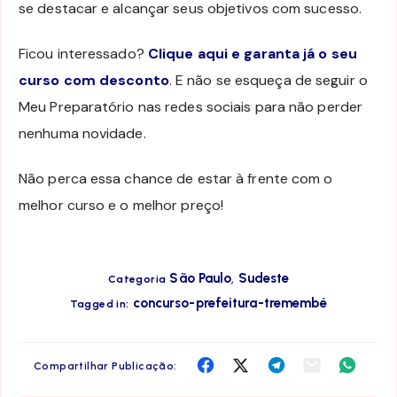
se destacar e alcançar seus objetivos com sucesso.
Ficou interessado?
Clique aqui e garanta já o seu
curso com desconto
. E não se esqueça de seguir o
Meu Preparatório nas redes sociais para não perder
nenhuma novidade.
Não perca essa chance de estar à frente com o
melhor curso e o melhor preço!
,
São Paulo
Sudeste
Categoria
concurso-prefeitura-tremembé
Tagged in:
Compartilha
Compartilha
Compartilha
Compartilha
Compar
Compartilhar Publicação:
no
no
no
no
no