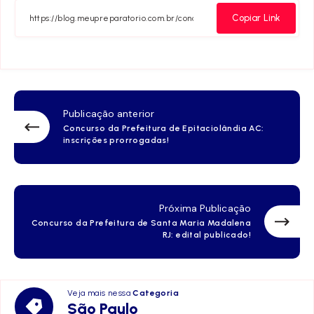
Facebook
Twitter
Telegram
Email
Whats
Copiar Link
Publicação anterior
Concurso da Prefeitura de Epitaciolândia AC:
inscrições prorrogadas!
Próxima Publicação
Concurso da Prefeitura de Santa Maria Madalena
RJ: edital publicado!
Veja mais nessa
Categoria
São
São Paulo
Paulo