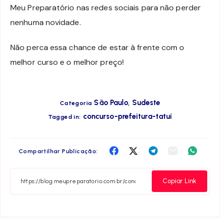
Meu Preparatório nas redes sociais para não perder
nenhuma novidade.
Não perca essa chance de estar à frente com o
melhor curso e o melhor preço!
,
São Paulo
Sudeste
Categoria
concurso-prefeitura-tatuí
Tagged in:
Compartilha
Compartilha
Compartilha
Compartilha
Compar
Compartilhar Publicação:
no
no
no
no
no
Facebook
Twitter
Telegram
Email
Whats
Copiar Link