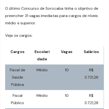
O último Concurso de Sorocaba tinha o objetivo de
preencher 31 vagas imediatas para cargos de níveis
médio e superior.
Veja os cargos:
Cargos
Escolari
Vagas
Salários
dade
Fiscal de
Médio
10
R$
Saúde
3.721,28
Pública
Fiscal
Médio
10
R$
Público
3.721,28