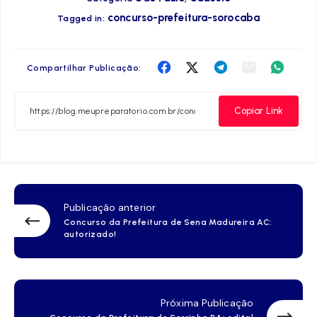
concurso-prefeitura-sorocaba
Tagged in:
Compartilha
Compartilha
Compartilha
Compartilha
Compar
Compartilhar Publicação:
no
no
no
no
no
Facebook
Twitter
Telegram
Email
Whats
Copiar Link
Publicação anterior
Concurso da Prefeitura de Sena Madureira AC:
autorizado!
Próxima Publicação