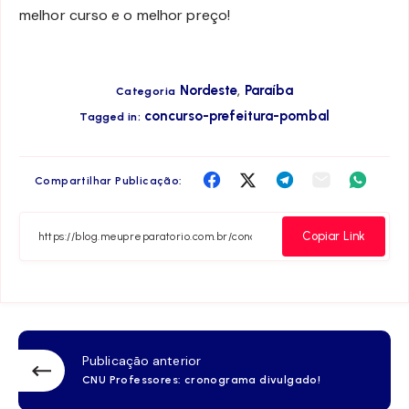
melhor curso e o melhor preço!
,
Nordeste
Paraíba
Categoria
concurso-prefeitura-pombal
Tagged in:
Compartilha
Compartilha
Compartilha
Compartilha
Compar
Compartilhar Publicação:
no
no
no
no
no
Facebook
Twitter
Telegram
Email
Whats
Copiar Link
Publicação anterior
CNU Professores: cronograma divulgado!