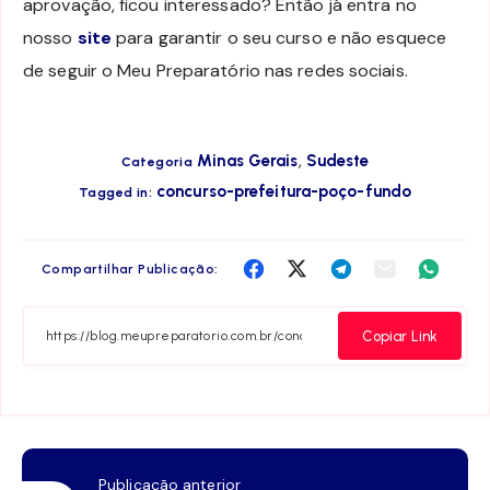
aprovação, ficou interessado? Então já entra no
nosso
site
para garantir o seu curso e não esquece
de seguir o Meu Preparatório nas redes sociais.
,
Minas Gerais
Sudeste
Categoria
concurso-prefeitura-poço-fundo
Tagged in:
Compartilha
Compartilha
Compartilha
Compartilha
Compar
Compartilhar Publicação:
no
no
no
no
no
Facebook
Twitter
Telegram
Email
Whats
Copiar Link
Publicação anterior