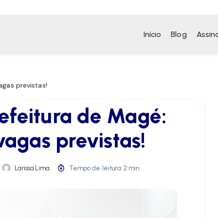
Início
Blog
Assin
agas previstas!
efeitura de Magé:
vagas previstas!
Larissa Lima
Tempo de leitura: 2 min