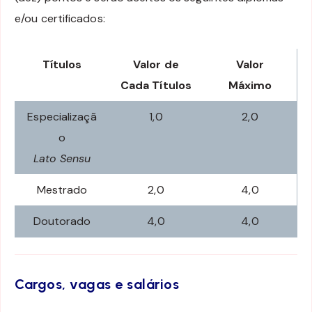
e/ou certificados:
Títulos
Valor de
Valor
Cada Títulos
Máximo
Especializaçã
1,0
2,0
o
Lato Sensu
Mestrado
2,0
4,0
Doutorado
4,0
4,0
Cargos, vagas e salários