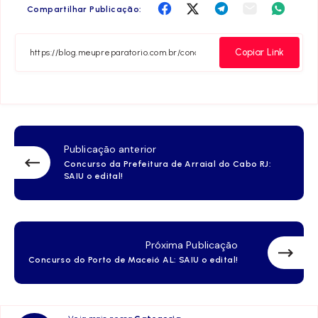
Compartilha
Compartilha
Compartilha
Compartilha
Compar
Compartilhar Publicação:
no
no
no
no
no
Facebook
Twitter
Telegram
Email
Whats
Copiar Link
Publicação anterior
Concurso da Prefeitura de Arraial do Cabo RJ:
SAIU o edital!
Próxima Publicação
Concurso do Porto de Maceió AL: SAIU o edital!