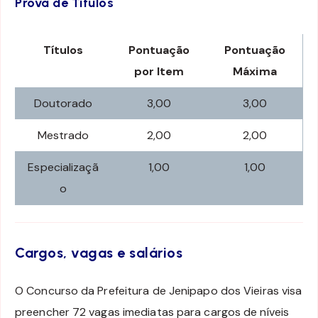
Prova de Títulos
Títulos
Pontuação
Pontuação
por Item
Máxima
Doutorado
3,00
3,00
Mestrado
2,00
2,00
Especializaçã
1,00
1,00
o
Cargos, vagas e salários
O Concurso da Prefeitura de Jenipapo dos Vieiras visa
preencher 72 vagas imediatas para cargos de níveis