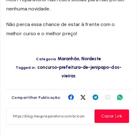
nenhuma novidade.
Não perca essa chance de estar à frente com o
melhor curso e o melhor preço!
,
Maranhão
Nordeste
Categoria
concurso-prefeitura-de-jenipapo-dos-
Tagged in:
vieiras
Compartilha
Compartilha
Compartilha
Compartilha
Compar
Compartilhar Publicação:
no
no
no
no
no
Facebook
Twitter
Telegram
Email
Whats
Copiar Link