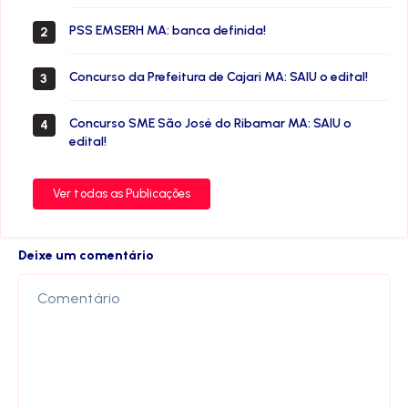
PSS EMSERH MA: banca definida!
2
Concurso da Prefeitura de Cajari MA: SAIU o edital!
3
Concurso SME São José do Ribamar MA: SAIU o
4
edital!
Ver todas as Publicações
Deixe um comentário