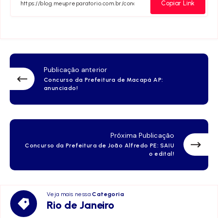
Facebook
Twitter
Telegram
Email
Whats
Copiar Link
Publicação anterior
Concurso da Prefeitura de Macapá AP:
anunciado!
Próxima Publicação
Concurso da Prefeitura de João Alfredo PE: SAIU
o edital!
Veja mais nessa
Categoria
Rio
Rio de Janeiro
de