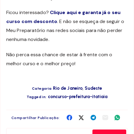
Ficou interessado?
Clique aqui e garanta já o seu
curso com desconto
. E não se esqueça de seguir o
Meu Preparatório nas redes sociais para não perder
nenhuma novidade.
Não perca essa chance de estar à frente com o
melhor curso e o melhor preço!
,
Rio de Janeiro
Sudeste
Categoria
concurso-prefeitura-itatiaia
Tagged in:
Compartilha
Compartilha
Compartilha
Compartilha
Compar
Compartilhar Publicação:
no
no
no
no
no