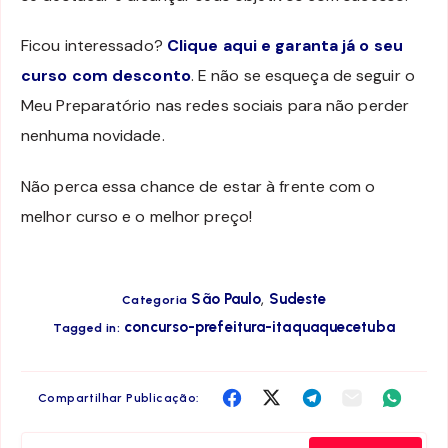
Ficou interessado?
Clique aqui e garanta já o seu
curso com desconto
. E não se esqueça de seguir o
Meu Preparatório nas redes sociais para não perder
nenhuma novidade.
Não perca essa chance de estar à frente com o
melhor curso e o melhor preço!
,
São Paulo
Sudeste
Categoria
concurso-prefeitura-itaquaquecetuba
Tagged in:
Compartilha
Compartilha
Compartilha
Compartilha
Compar
Compartilhar Publicação:
no
no
no
no
no