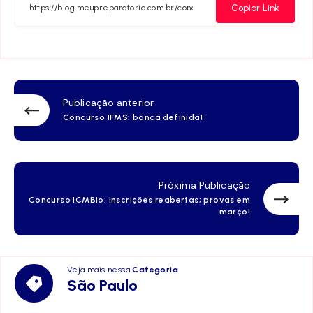
Facebook
Twitter
Telegram
Email
Whats
Copiar Link
Publicação anterior
Concurso IFMS: banca definida!
Próxima Publicação
Concurso ICMBio: inscrições reabertas; provas em
março!
Veja mais nessa
Categoria
São
São Paulo
Paulo