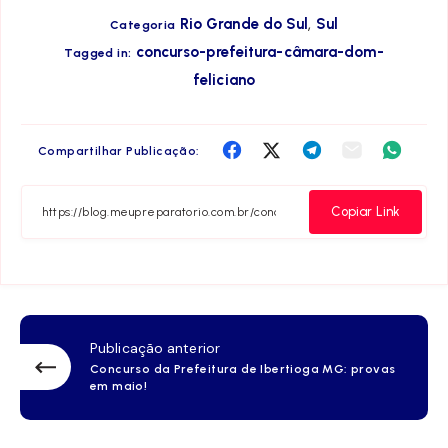
,
Rio Grande do Sul
Sul
Categoria
concurso-prefeitura-câmara-dom-
Tagged in:
feliciano
Compartilha
Compartilha
Compartilha
Compartilha
Compar
Compartilhar Publicação:
no
no
no
no
no
Facebook
Twitter
Telegram
Email
Whats
Copiar Link
Publicação anterior
Concurso da Prefeitura de Ibertioga MG: provas
em maio!