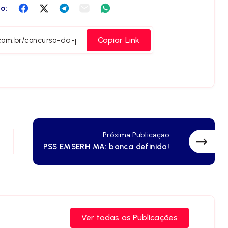
Compartilha
Compartilha
Compartilha
Compartilha
Compartilha
o:
no
no
no
no
no
Facebook
Twitter
Telegram
Email
Whatsapp
Copiar Link
Próxima Publicação
PSS EMSERH MA: banca definida!
Ver todas as Publicações