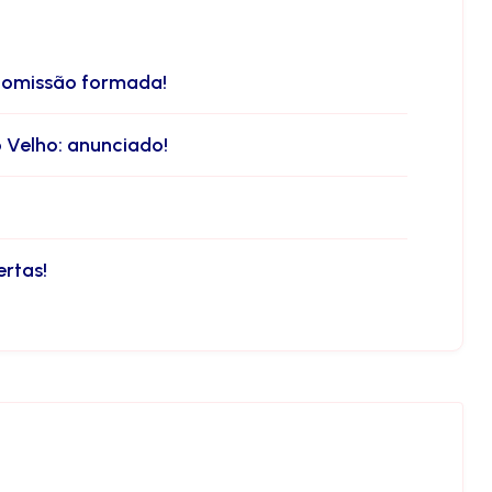
comissão formada!
o Velho: anunciado!
ertas!