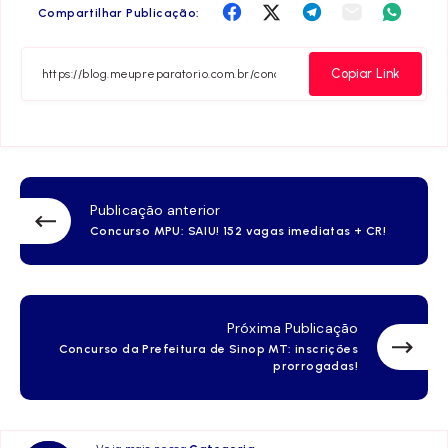
Compartilha
Compartilha
Compartilha
Compartilha
Compar
Compartilhar Publicação:
no
no
no
no
no
Facebook
Twitter
Telegram
Email
Whats
Copiar Link
Publicação anterior
Concurso MPU: SAIU! 152 vagas imediatas + CR!
Próxima Publicação
Concurso da Prefeitura de Sinop MT: inscrições
prorrogadas!