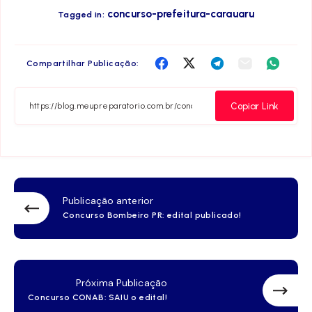
concurso-prefeitura-carauaru
Tagged in:
Compartilha
Compartilha
Compartilha
Compartilha
Compar
Compartilhar Publicação:
no
no
no
no
no
Facebook
Twitter
Telegram
Email
Whats
Copiar Link
Publicação anterior
Concurso Bombeiro PR: edital publicado!
Próxima Publicação
Concurso CONAB: SAIU o edital!