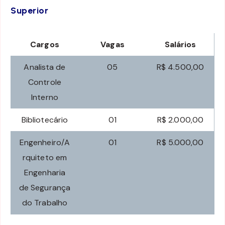
Superior
Cargos
Vagas
Salários
Analista de
05
R$ 4.500,00
Controle
Interno
Bibliotecário
01
R$ 2.000,00
Engenheiro/A
01
R$ 5.000,00
rquiteto em
Engenharia
de Segurança
do Trabalho