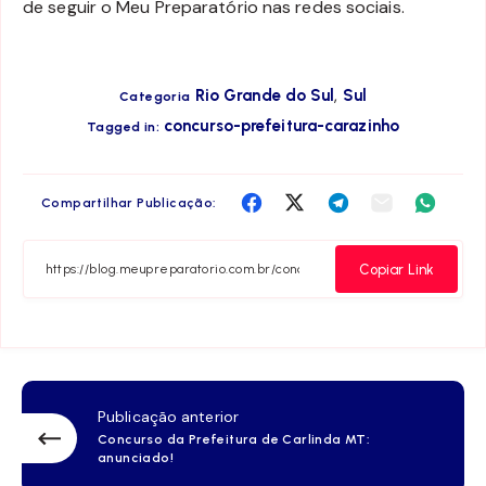
de seguir o Meu Preparatório nas redes sociais.
,
Rio Grande do Sul
Sul
Categoria
concurso-prefeitura-carazinho
Tagged in:
Compartilha
Compartilha
Compartilha
Compartilha
Compar
Compartilhar Publicação:
no
no
no
no
no
Facebook
Twitter
Telegram
Email
Whats
Copiar Link
Publicação anterior
Concurso da Prefeitura de Carlinda MT:
anunciado!