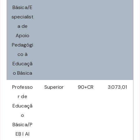
Básica/E
specialist
a de
Apoio
Pedagógi
co à
Educaçã
o Básica
Professo
Superior
90+CR
3.073,01
r de
Educaçã
o
Básica/P
EB I AI