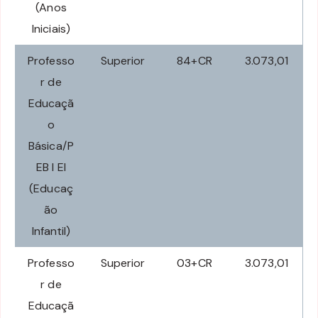
(Anos
Iniciais)
Professo
Superior
84+CR
3.073,01
r de
Educaçã
o
Básica/P
EB I EI
(Educaç
ão
Infantil)
Professo
Superior
03+CR
3.073,01
r de
Educaçã