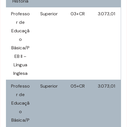
História
Professo
Superior
03+CR
3.073,01
r de
Educaçã
o
Básica/P
EB II –
Língua
Inglesa
Professo
Superior
05+CR
3.073,01
r de
Educaçã
o
Básica/P