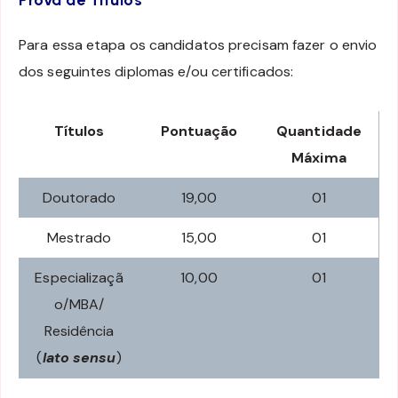
Para essa etapa os candidatos precisam fazer o envio
dos seguintes diplomas e/ou certificados:
Títulos
Pontuação
Quantidade
Máxima
Doutorado
19,00
01
Mestrado
15,00
01
Especializaçã
10,00
01
o/MBA/
Residência
(
lato sensu
)