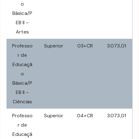
o
Básica/P
EB II –
Artes
Professo
Superior
03+CR
3.073,01
r de
Educaçã
o
Básica/P
EB II –
Ciências
Professo
Superior
04+CR
3.073,01
r de
Educaçã