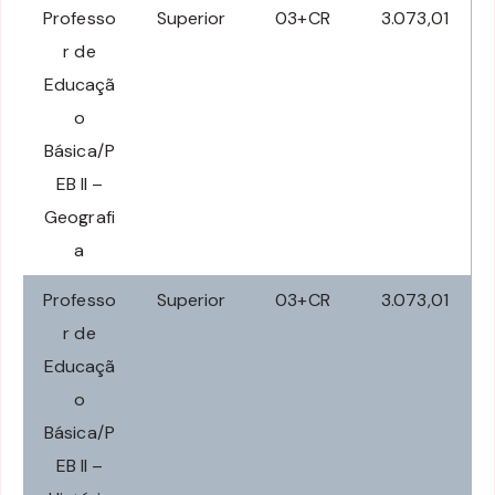
Professo
Superior
03+CR
3.073,01
r de
Educaçã
o
Básica/P
EB II –
Geografi
a
Professo
Superior
03+CR
3.073,01
r de
Educaçã
o
Básica/P
EB II –