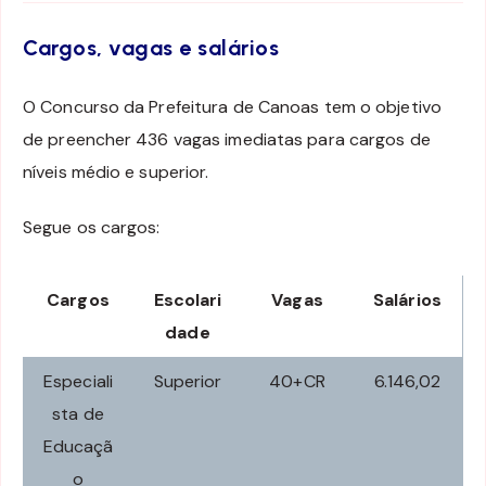
Cargos, vagas e salários
O Concurso da Prefeitura de Canoas tem o objetivo
de preencher 436 vagas imediatas para cargos de
níveis médio e superior.
Segue os cargos:
Cargos
Escolari
Vagas
Salários
dade
Especiali
Superior
40+CR
6.146,02
sta de
Educaçã
o