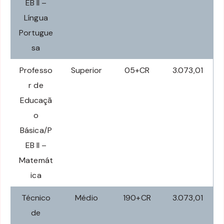
EB II –
Língua
Portugue
sa
Professo
Superior
05+CR
3.073,01
r de
Educaçã
o
Básica/P
EB II –
Matemát
ica
Técnico
Médio
190+CR
3.073,01
de