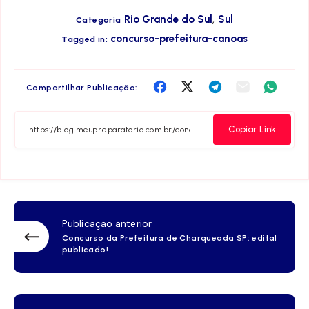
,
Rio Grande do Sul
Sul
Categoria
concurso-prefeitura-canoas
Tagged in:
Compartilha
Compartilha
Compartilha
Compartilha
Compar
Compartilhar Publicação:
no
no
no
no
no
Facebook
Twitter
Telegram
Email
Whats
Copiar Link
Publicação anterior
Concurso da Prefeitura de Charqueada SP: edital
publicado!