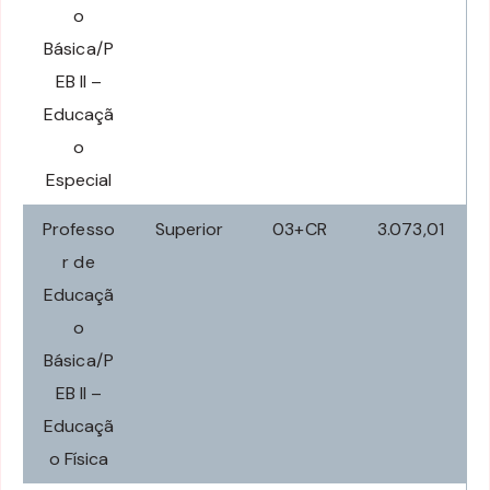
o
Básica/P
EB II –
Educaçã
o
Especial
Professo
Superior
03+CR
3.073,01
r de
Educaçã
o
Básica/P
EB II –
Educaçã
o Física