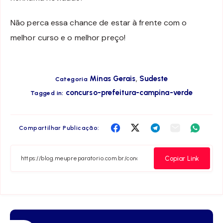
Não perca essa chance de estar à frente com o
melhor curso e o melhor preço!
,
Minas Gerais
Sudeste
Categoria
concurso-prefeitura-campina-verde
Tagged in:
Compartilha
Compartilha
Compartilha
Compartilha
Compar
Compartilhar Publicação:
no
no
no
no
no
Facebook
Twitter
Telegram
Email
Whats
Copiar Link