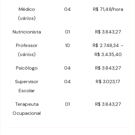
Médico
04
R$ 71,48/hora
(
vários
)
Nutricionista
01
R$ 3.843,27
Professor
10
R$ 2.748,34 –
(
vários
)
R$ 3.435,40
Psicólogo
04
R$ 3.843,27
Supervisor
04
R$ 3.023,17
Escolar
Terapeuta
01
R$ 3.843,27
Ocupacional