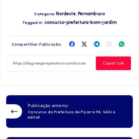
,
Nordeste
Pernambuco
Categoria
concurso-prefeitura-bom-jardim
Tagged in:
Compartilha
Compartilha
Compartilha
Compartilha
Compar
Compartilhar Publicação:
no
no
no
no
no
Facebook
Twitter
Telegram
Email
Whats
Copiar Link
Publicação anterior
Concurso da Prefeitura de Piçarra PA: SAIU o
edital!