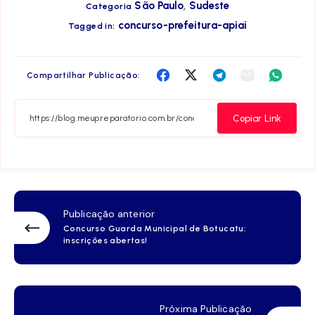
,
São Paulo
Sudeste
Categoria
concurso-prefeitura-apiai
Tagged in:
Compartilha
Compartilha
Compartilha
Compartilha
Compar
Compartilhar Publicação:
no
no
no
no
no
Facebook
Twitter
Telegram
Email
Whats
Copiar Link
Publicação anterior
Concurso Guarda Municipal de Botucatu:
inscrições abertas!
Próxima Publicação