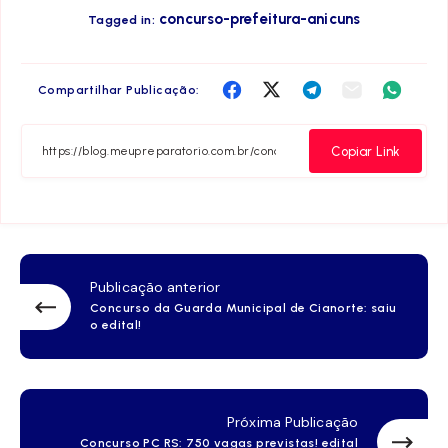
concurso-prefeitura-anicuns
Tagged in:
Compartilha
Compartilha
Compartilha
Compartilha
Compar
Compartilhar Publicação:
no
no
no
no
no
Facebook
Twitter
Telegram
Email
Whats
Copiar Link
Publicação anterior
Concurso da Guarda Municipal de Cianorte: saiu
o edital!
Próxima Publicação
Concurso PC RS: 750 vagas previstas! edital