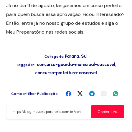
Já no dia 11 de agosto, lançaremos um curso perfeito
para quem busca essa aprovação. Ficou interessado?
Então, entre já no nosso grupo de estudos e siga o
Meu Preparatório nas redes sociais.
,
Paraná
Sul
Categoria
,
concurso-guarda-municipal-cascavel
Tagged in:
concurso-prefeitura-cascavel
Compartilha
Compartilha
Compartilha
Compartilha
Compar
Compartilhar Publicação:
no
no
no
no
no
Facebook
Twitter
Telegram
Email
Whats
Copiar Link