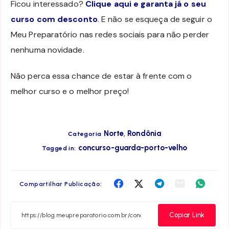
Ficou interessado?
Clique aqui e garanta já o seu
curso com desconto
. E não se esqueça de seguir o
Meu Preparatório nas redes sociais para não perder
nenhuma novidade.
Não perca essa chance de estar à frente com o
melhor curso e o melhor preço!
,
Norte
Rondônia
Categoria
concurso-guarda-porto-velho
Tagged in:
Compartilha
Compartilha
Compartilha
Compartilha
Compar
Compartilhar Publicação:
no
no
no
no
no
Facebook
Twitter
Telegram
Email
Whats
Copiar Link