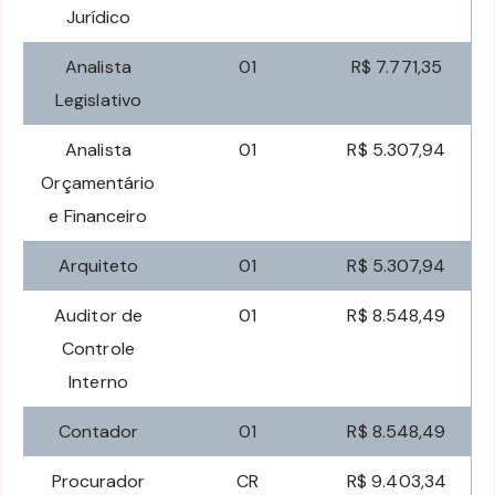
Jurídico
Analista
01
R$ 7.771,35
Legislativo
Analista
01
R$ 5.307,94
Orçamentário
e Financeiro
Arquiteto
01
R$ 5.307,94
Auditor de
01
R$ 8.548,49
Controle
Interno
Contador
01
R$ 8.548,49
Procurador
CR
R$ 9.403,34