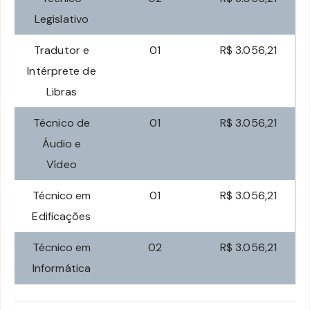
Legislativo
Tradutor e
01
R$ 3.056,21
Intérprete de
Libras
Técnico de
01
R$ 3.056,21
Áudio e
Vídeo
Técnico em
01
R$ 3.056,21
Edificações
Técnico em
02
R$ 3.056,21
Informática