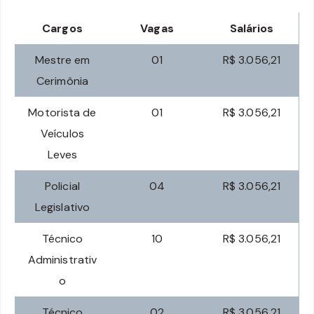
Cargos
Vagas
Salários
Mestre em
01
R$ 3.056,21
Cerimônia
Motorista de
01
R$ 3.056,21
Veículos
Leves
Policial
04
R$ 3.056,21
Legislativo
Técnico
10
R$ 3.056,21
Administrativ
o
Técnico
02
R$ 3.056,21