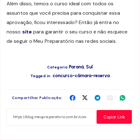
Além disso, temos o curso ideal com todos os
assuntos que você precisa para conquistar essa
aprovação, ficou interessado? Então já entra no
nosso
site
para garantir o seu curso e não esquece
de seguir o Meu Preparatório nas redes sociais.
,
Paraná
Sul
Categoria
concurso-câmara-reserva
Tagged in:
Compartilha
Compartilha
Compartilha
Compartilha
Compar
Compartilhar Publicação:
no
no
no
no
no
Facebook
Twitter
Telegram
Email
Whats
Copiar Link