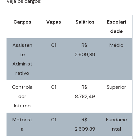
Veja os cargos:
Cargos
Vagas
Salários
Escolari
dade
Assisten
01
R$:
Médio
te
2.609,89
Administ
rativo
Controla
01
R$:
Superior
dor
8.782,49
Interno
Motorist
01
R$:
Fundame
a
2.609,89
ntal