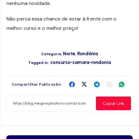
nenhuma novidade.
Não perca essa chance de estar à frente com o
melhor curso e o melhor preço!
,
Norte
Rondônia
Categoria
concurso-camara-rondonia
Tagged in:
Compartilha
Compartilha
Compartilha
Compartilha
Compar
Compartilhar Publicação:
no
no
no
no
no
Facebook
Twitter
Telegram
Email
Whats
Copiar Link