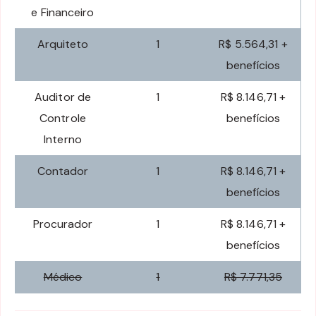
e Financeiro
Arquiteto
1
R$ 5.564,31 +
benefícios
Auditor de
1
R$ 8.146,71 +
Controle
benefícios
Interno
Contador
1
R$ 8.146,71 +
benefícios
Procurador
1
R$ 8.146,71 +
benefícios
Médico
1
R$ 7.771,35