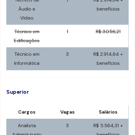
Áudio e
benefícios
Vídeo
Técnico em
1
R$ 3.056,21
Edificações
Técnico em
3
R$ 2.914,64 +
Informática
benefícios
Superior
Cargos
Vagas
Salários
Analista
3
R$ 5.564,31 +
Administrativ
benefícios