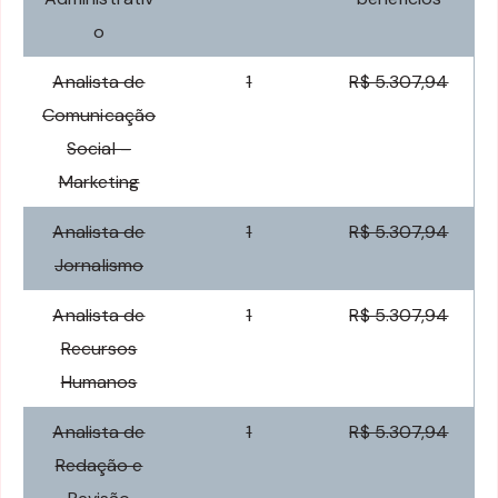
o
Analista de
1
R$ 5.307,94
Comunicação
Social –
Marketing
Analista de
1
R$ 5.307,94
Jornalismo
Analista de
1
R$ 5.307,94
Recursos
Humanos
Analista de
1
R$ 5.307,94
Redação e